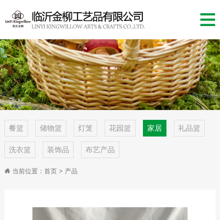
餐篮
储物篮
灯笼
花园篮
家居
礼品篮
洗衣篮
装饰品
布艺产品
当前位置：
首页
> 产品